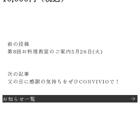
投
前の記事:
前の投稿
稿
第8回お料理教室のご案内5月26日(火)
ナ
ビ
ゲ
次の投稿:
次の記事
ー
父の日に感謝の気持ちをぜひCONVIVIOで！
シ
ョ
ン
お知らせ一覧